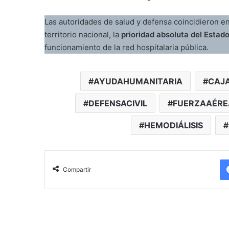
Las autoridades de salud y defensa coincidieron en 
territorio nacional, la
prioridad absoluta del Estado
funcionamiento de la red hospitalaria pública.
AYUDAHUMANITARIA
CAJ
DEFENSACIVIL
FUERZAAÉRE
HEMODIÁLISIS
Compartir