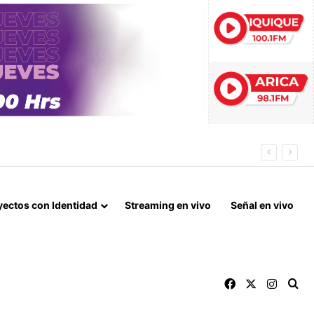
E LA COPA CHILE
yectos con Identidad
Streaming en vivo
Señal en vivo
Facebook
X
Instag
Bu