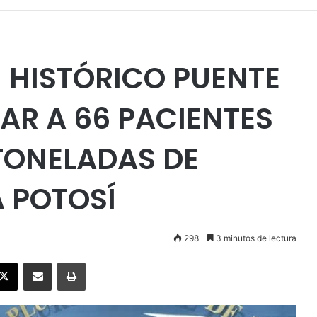
N HISTÓRICO PUENTE
AR A 66 PACIENTES
TONELADAS DE
 POTOSÍ
298
3 minutos de lectura
ebook
X
Enviar vía email
Imprimir