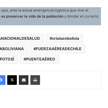
que, ante la actual emergencia logística que vive el
 es preservar la vida de la población
y blindar el correcto
ANACIONALDESALUD
crisisenbolivia
ABOLIVIANA
FUERZAAÉREADECHILE
POTOSÍ
PUENTEAÉREO
Facebook
X
Enviar vía email
Imprimir