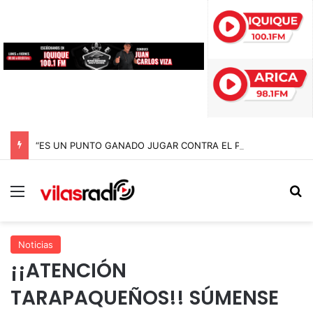
“ES UN PUNTO GANADO JUGAR CONTRA EL PUNTERO” HERNÁN PEÑA TRAS EL EMPATE CON COBRELOA
Menú
B
Noticias
¡¡ATENCIÓN
TARAPAQUEÑOS!! SÚMENSE