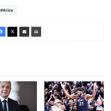
Arica
Facebook
X
Enviar vía email
Imprimir