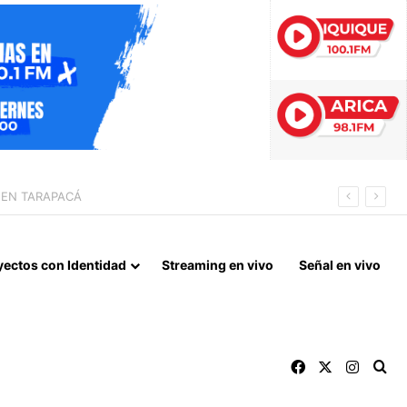
LORENZO
yectos con Identidad
Streaming en vivo
Señal en vivo
Facebook
X
Instag
Bu