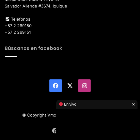
Salvador Allende #3674, Iquique
Teléfonos
+57 2 269150
+57 2 269151
Búscanos en facebook
Facebook
X
Instagram
×
En vivo
© Copyright Vmotor TI 2026, All Rights Reserved
Facebook
X
Instagram