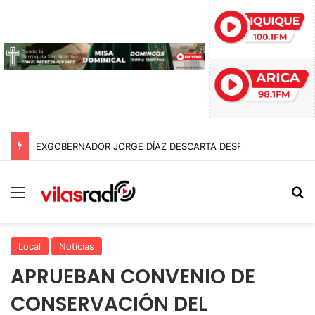
EXGOBERNADOR JORGE DÍAZ DESCARTA DESFALCO POR $95 MIL MILLONES EN EL GORE DE ARICA Y APUNTA A «ERRORES EN SUMATORIA»
Menú
B
Local
Noticias
APRUEBAN CONVENIO DE
CONSERVACIÓN DEL