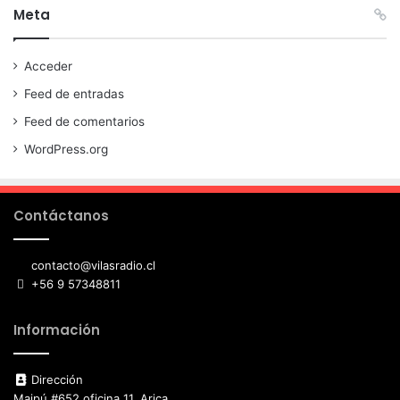
Meta
Acceder
Feed de entradas
Feed de comentarios
WordPress.org
Contáctanos
contacto@vilasradio.cl
+56 9 57348811
Información
Dirección
Maipú #652 oficina 11, Arica