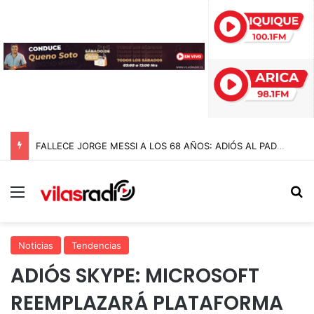
FALLECE JORGE MESSI A LOS 68 AÑOS: ADIÓS AL PADRE Y ARQUITECTO DE LA CARRERA DE LIONEL MESSI
Menú
B
Noticias
Tendencias
ADIÓS SKYPE: MICROSOFT
REEMPLAZARÁ PLATAFORMA