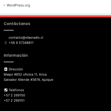
WordPress.org
Contáctanos
contacto@vilasradio.cl
+56 9 57348811
Información
Dirección
Maipú #652 oficina 11, Arica
Salvador Allende #3674, Iquique
Teléfonos
+57 2 269150
+57 2 269151