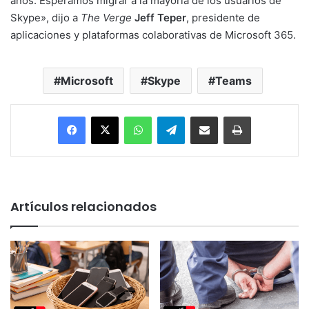
años. Esperamos migrar a la mayoría de los usuarios de
Skype», dijo a
The Verge
Jeff Teper
, presidente de
aplicaciones y plataformas colaborativas de Microsoft 365.
Microsoft
Skype
Teams
Facebook
X
WhatsApp
Telegram
Enviar vía email
Imprimir
Artículos relacionados