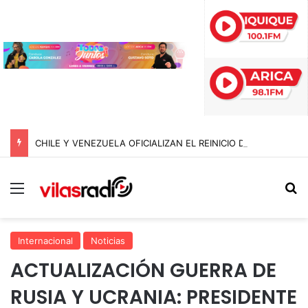
CHILE Y VENEZUELA OFICIALIZAN EL REINICIO DE RELACIONES CONSULARES Y AVANZAN HACIA LA NORMALIZACIÓN DE VÍNCULOS BILATERALES
Menú
B
Internacional
Noticias
ACTUALIZACIÓN GUERRA DE
RUSIA Y UCRANIA: PRESIDENTE