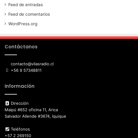
Feed de entradas
Feed de comentarios
WordPress.org
Contáctanos
contacto@vilasradio.cl
+56 9 57348811
Información
Dirección
Maipú #652 oficina 11, Arica
Salvador Allende #3674, Iquique
Teléfonos
+57 2 269150