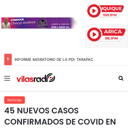
INFORME MIGRATORIO DE LA PDI: TARAPACÁ ENCABEZA LA MAYOR REDUCCIÓN DE INGRESOS IRREGULARES EN CHILE CON UNA BAJA DEL 89% EN 2026
Menú
B
Noticias
45 NUEVOS CASOS
CONFIRMADOS DE COVID EN