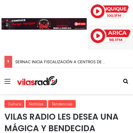
SERNAC INICIA FISCALIZACIÓN A CENTROS DE ESTÉTICA EN EL PAÍS E INTERVIENE EN TARAPACÁ: BUSCAN FRENAR RIESGOS Y PUBLICIDAD ENGAÑOSA
Menú
B
Cultura
Noticias
Tendencias
VILAS RADIO LES DESEA UNA
MÁGICA Y BENDECIDA