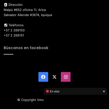
Dirección
Maipú #652 oficina 11, Arica
Salvador Allende #3674, Iquique
Teléfonos
+57 2 269150
+57 2 269151
Búscanos en facebook
Facebook
X
Instagram
×
En vivo
© Copyright Vmotor TI 2026, All Rights Reserved