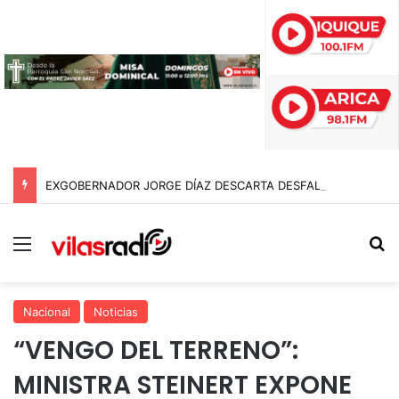
EXGOBERNADOR JORGE DÍAZ DESCARTA DESFALCO POR $95 MIL MILLONES EN EL GORE DE ARICA Y APUNTA A «ERRORES EN SUMATORIA»
Menú
B
Nacional
Noticias
“VENGO DEL TERRENO”:
MINISTRA STEINERT EXPONE