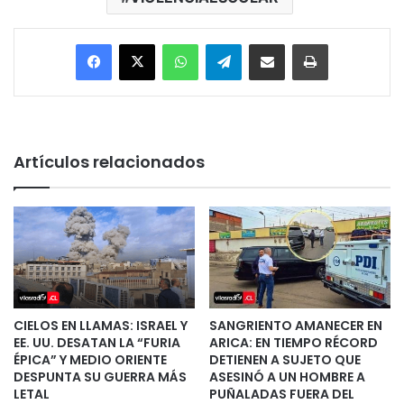
Facebook
X
WhatsApp
Telegram
Enviar vía email
Imprimir
Artículos relacionados
CIELOS EN LLAMAS: ISRAEL Y
SANGRIENTO AMANECER EN
EE. UU. DESATAN LA “FURIA
ARICA: EN TIEMPO RÉCORD
ÉPICA” Y MEDIO ORIENTE
DETIENEN A SUJETO QUE
DESPUNTA SU GUERRA MÁS
ASESINÓ A UN HOMBRE A
LETAL
PUÑALADAS FUERA DEL