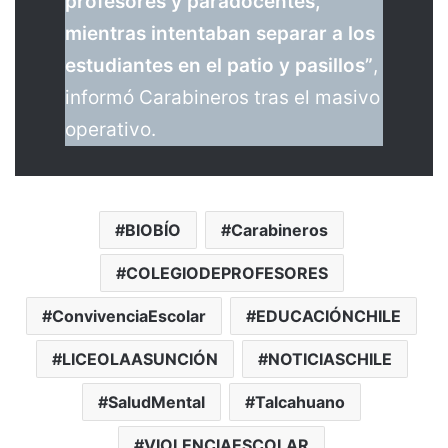
profesores y paradocentes,
mientras intentaban separar a los
estudiantes en el patio y pasillos”
,
informó Carabineros tras el masivo
operativo.
BIOBÍO
Carabineros
COLEGIODEPROFESORES
ConvivenciaEscolar
EDUCACIÓNCHILE
LICEOLAASUNCIÓN
NOTICIASCHILE
SaludMental
Talcahuano
VIOLENCIAESCOLAR