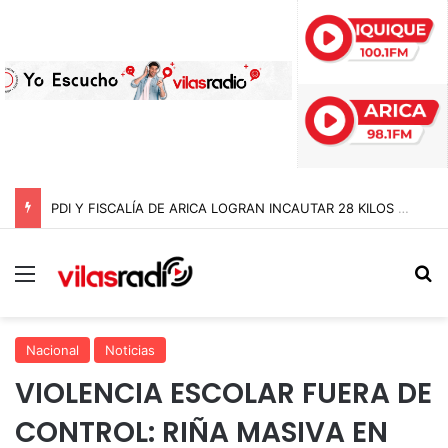
PDI Y FISCALÍA DE ARICA LOGRAN INCAUTAR 28 KILOS DE MARIHUANA OCULTOS EN UN CAMIÓN DE ALTO TONELAJE EN CHUNGARÁ
Menú
B
Nacional
Noticias
VIOLENCIA ESCOLAR FUERA DE
CONTROL: RIÑA MASIVA EN