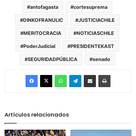
antofagasta
cortesuprema
DINKOFRANULIC
JUSTICIACHILE
MERITOCRACIA
NOTICIASCHILE
PoderJudicial
PRESIDENTEKAST
SEGURIDADPÚBLICA
senado
Facebook
X
WhatsApp
Telegram
Enviar vía email
Imprimir
Artículos relacionados