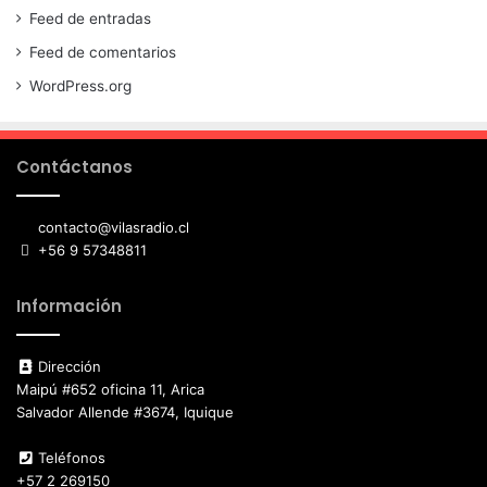
Feed de entradas
Feed de comentarios
WordPress.org
Contáctanos
contacto@vilasradio.cl
+56 9 57348811
Información
Dirección
Maipú #652 oficina 11, Arica
Salvador Allende #3674, Iquique
Teléfonos
+57 2 269150