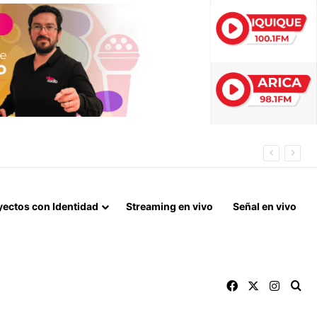
MARCHA CONTRA REFORMAS DE MILEI
yectos con Identidad
Streaming en vivo
Señal en vivo
Facebook
X
Instag
Bu