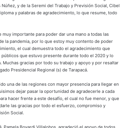
 Núñez, y de la Seremi del Trabajo y Previsión Social, Cibel
iploma y palabras de agradecimiento, lo que resume, todo
fue muy importante para poder dar una mano a todas las
 de la pandemia, por lo que estoy muy contento de poder
imiento, el cual demuestra todo el agradecimiento que
 públicos que estuvo presente durante todo el 2020 y lo
. Muchas gracias por todo su trabajo y apoyo y por resaltar
legado Presidencial Regional (s) de Tarapacá.
do una de las regiones con mayor presencia para llegar en
uisimos dejar pasar la oportunidad de agradecerle a cada
ara hacer frente a este desafío, el cual no fue menor, y que
arle las gracias por todo el esfuerzo, compromiso y
isión Social.
cá, Pamela Boyardi Villalobos, agradeció el apoyo de todos