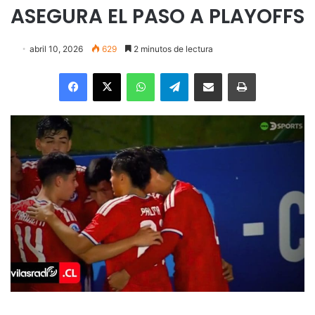
ASEGURA EL PASO A PLAYOFFS
abril 10, 2026
629
2 minutos de lectura
Facebook
X
WhatsApp
Telegram
Enviar vía email
Imprimir