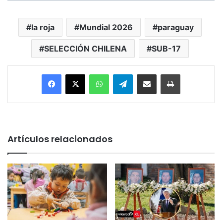
la roja
Mundial 2026
paraguay
SELECCIÓN CHILENA
SUB-17
Facebook
X
WhatsApp
Telegram
Enviar vía email
Imprimir
Artículos relacionados