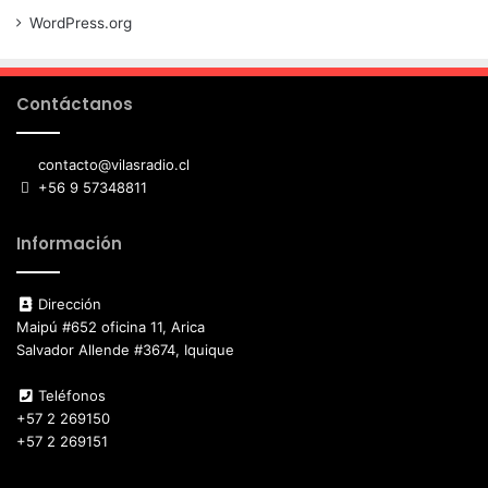
WordPress.org
Contáctanos
contacto@vilasradio.cl
+56 9 57348811
Información
Dirección
Maipú #652 oficina 11, Arica
Salvador Allende #3674, Iquique
Teléfonos
+57 2 269150
+57 2 269151