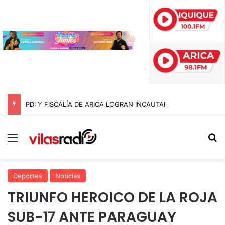
PDI Y FISCALÍA DE ARICA LOGRAN INCAUTAR 28 KILOS DE MARIHUANA OCULTOS EN UN CAMIÓN DE ALTO TONELAJE EN CHUNGARÁ
Menú
B
Deportes
Noticias
TRIUNFO HEROICO DE LA ROJA
SUB-17 ANTE PARAGUAY