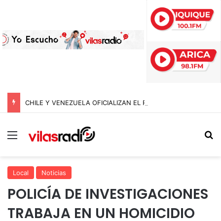
CHILE Y VENEZUELA OFICIALIZAN EL REINICIO DE RELACIONES CONSULARES Y AVANZAN HACIA LA NORMALIZACIÓN DE VÍNCULOS BILATERALES
Menú
B
Local
Noticias
POLICÍA DE INVESTIGACIONES
TRABAJA EN UN HOMICIDIO