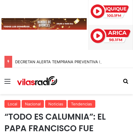
DECRETAN ALERTA TEMPRANA PREVENTIVA EN TARAPACÁ POR NEVADAS, LLUVIAS Y TORMENTAS ELÉCTRICAS
Menú
B
Local
Nacional
Noticias
Tendencias
“TODO ES CALUMNIA”: EL
PAPA FRANCISCO FUE