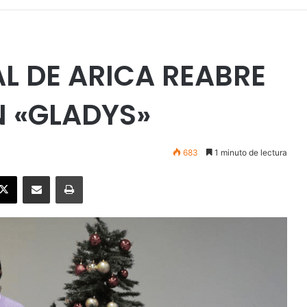
L DE ARICA REABRE
N «GLADYS»
683
1 minuto de lectura
ebook
X
Enviar vía email
Imprimir