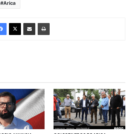
Arica
Facebook
X
Enviar vía email
Imprimir