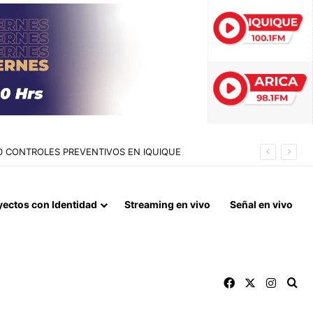
METROS CUADRADOS DE ESPACIO PÚBLICO
yectos con Identidad
Streaming en vivo
Señal en vivo
Facebook
X
Instag
Bu