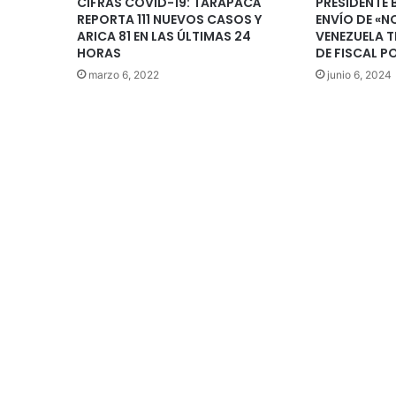
CIFRAS COVID-19: TARAPACÁ
PRESIDENTE 
REPORTA 111 NUEVOS CASOS Y
ENVÍO DE «N
ARICA 81 EN LAS ÚLTIMAS 24
VENEZUELA 
HORAS
DE FISCAL 
marzo 6, 2022
junio 6, 2024