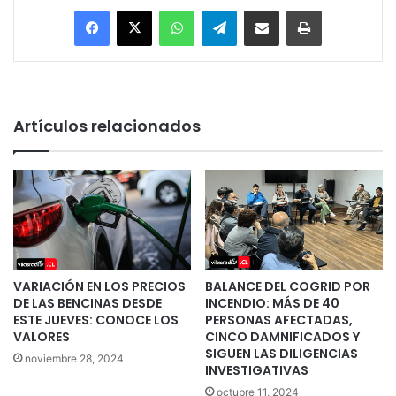
Facebook
X
WhatsApp
Telegram
Enviar vía email
Imprimir
Artículos relacionados
VARIACIÓN EN LOS PRECIOS
BALANCE DEL COGRID POR
DE LAS BENCINAS DESDE
INCENDIO: MÁS DE 40
ESTE JUEVES: CONOCE LOS
PERSONAS AFECTADAS,
VALORES
CINCO DAMNIFICADOS Y
SIGUEN LAS DILIGENCIAS
noviembre 28, 2024
INVESTIGATIVAS
octubre 11, 2024