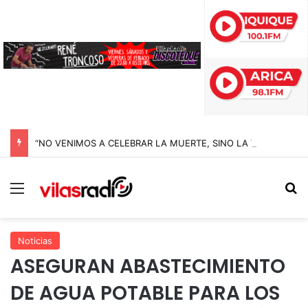
“NO VENIMOS A CELEBRAR LA MUERTE, SINO LA VIDA”: LA EMOTIVA ROMERÍA AL CEMENTERIO QUE MARCA EL CORAZÓN DE LA FIESTA DE SAN LORENZO
Menú
B
Noticias
ASEGURAN ABASTECIMIENTO
DE AGUA POTABLE PARA LOS