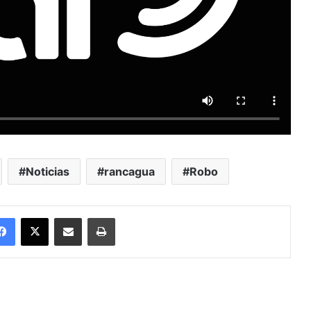
Noticias
rancagua
Robo
Facebook
X
Enviar vía email
Imprimir