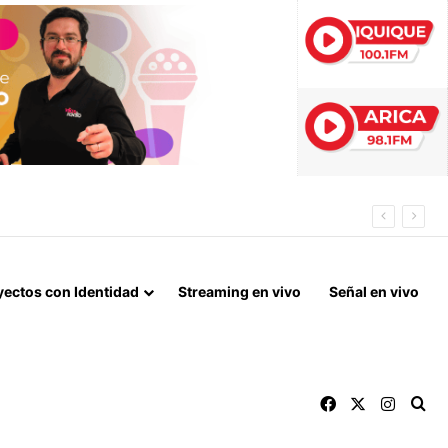
IDAS ESTIVALES EN ARICA Y PARINACOTA
yectos con Identidad
Streaming en vivo
Señal en vivo
Facebook
X
Instag
Bu