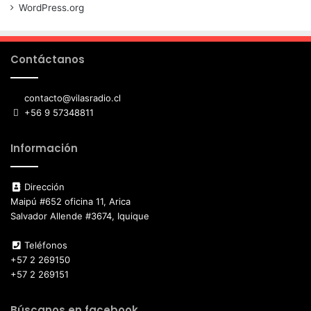
WordPress.org
Contáctanos
contacto@vilasradio.cl
+56 9 57348811
Información
Dirección
Maipú #652 oficina 11, Arica
Salvador Allende #3674, Iquique
Teléfonos
+57 2 269150
+57 2 269151
Búscanos en facebook