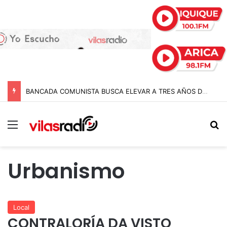
BANCADA COMUNISTA BUSCA ELEVAR A TRES AÑOS DE CÁRCEL LAS PENAS A POLICÍAS POR APREMIOS ILEGÍTIMOS EN MODIFICACIÓN A LA LEY NAIN-RETAMAL
Menú
B
Urbanismo
Local
CONTRALORÍA DA VISTO