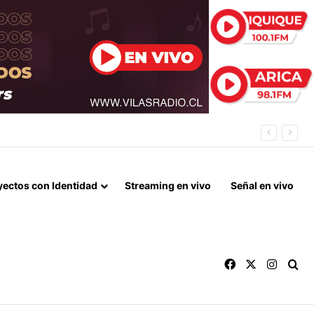
IL MILLONES EN LA GESTIÓN ANTERIOR
yectos con Identidad
Streaming en vivo
Señal en vivo
Facebook
X
Instag
Bu