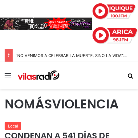
“NO VENIMOS A CELEBRAR LA MUERTE, SINO LA VIDA”: LA EMOTIVA ROMERÍA AL CEMENTERIO QUE MARCA EL CORAZÓN DE LA FIESTA DE SAN LORENZO
Menú
B
NOMÁSVIOLENCIA
Local
CONDENAN A 541 DÍAS DE