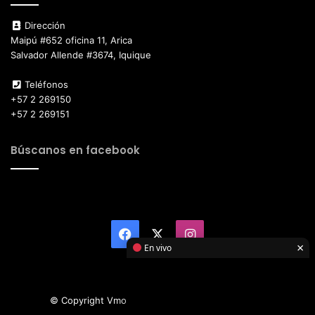
Dirección
Maipú #652 oficina 11, Arica
Salvador Allende #3674, Iquique
Teléfonos
+57 2 269150
+57 2 269151
Búscanos en facebook
Facebook
X
Instagram
×
En vivo
© Copyright Vmotor TI 2026, All Rights Reserved