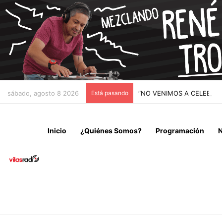
sábado, agosto 8 2026
Está pasando
“NO VENIMOS A CELEBRAR
Inicio
¿Quiénes Somos?
Programación
N