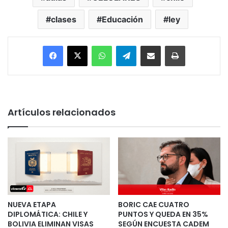
clases
Educación
ley
Facebook
X
WhatsApp
Telegram
Enviar vía email
Imprimir
Artículos relacionados
NUEVA ETAPA
BORIC CAE CUATRO
DIPLOMÁTICA: CHILE Y
PUNTOS Y QUEDA EN 35%
BOLIVIA ELIMINAN VISAS
SEGÚN ENCUESTA CADEM