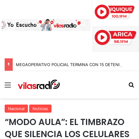
MEGAOPERATIVO POLICIAL TERMINA CON 15 DETENIDOS Y SIETE NOTIFICACIONES DE EXPULSIÓN DE EXTRANJEROS EN TARAPACÁ
Menú
B
Nacional
Noticias
“MODO AULA”: EL TIMBRAZO
QUE SILENCIA LOS CELULARES