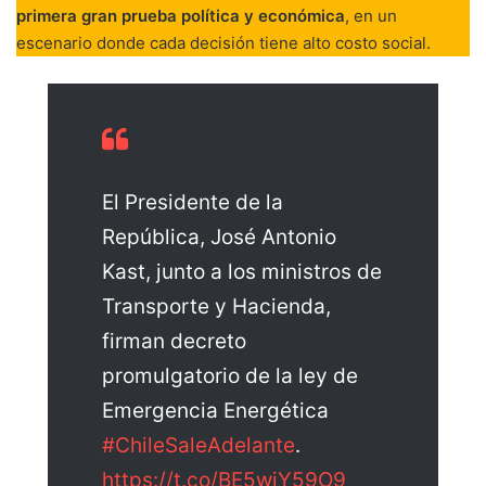
primera gran prueba política y económica
, en un
escenario donde cada decisión tiene alto costo social.
El Presidente de la
República, José Antonio
Kast, junto a los ministros de
Transporte y Hacienda,
firman decreto
promulgatorio de la ley de
Emergencia Energética
#ChileSaleAdelante
.
https://t.co/BE5wjY59O9