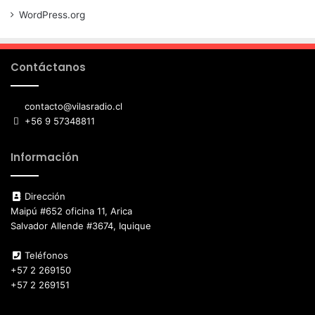
WordPress.org
Contáctanos
contacto@vilasradio.cl
+56 9 57348811
Información
Dirección
Maipú #652 oficina 11, Arica
Salvador Allende #3674, Iquique
Teléfonos
+57 2 269150
+57 2 269151