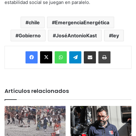
estabilidad social se juegan en paralelo.
chile
EmergenciaEnergética
Gobierno
JoséAntonioKast
ley
Facebook
X
WhatsApp
Telegram
Enviar vía email
Imprimir
Artículos relacionados