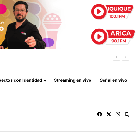
yectos con Identidad
Streaming en vivo
Señal en vivo
Facebook
X
Instag
Bu