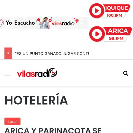
“ES UN PUNTO GANADO JUGAR CONTRA EL PUNTERO” HERNÁN PEÑA TRAS EL EMPATE CON COBRELOA
Menú
B
HOTELERÍA
Local
ARICA Y PARINACOTA SE