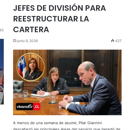
JEFES DE DIVISIÓN PARA
REESTRUCTURAR LA
CARTERA
30
junio 9, 2026
427
A menos de una semana de asumir, Pilar Giannini
descabezó las principales áreas del servicio que heredó de