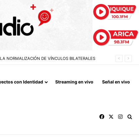
IDAS ESTIVALES EN ARICA Y PARINACOTA
yectos con Identidad
Streaming en vivo
Señal en vivo
Facebook
X
Instag
Bu