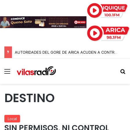
AUTORIDADES DEL GORE DE ARICA ACUDEN A CONTRALORÍA TRAS IRREGULARIDADES POR $95 MIL MILLONES EN LA GESTIÓN ANTERIOR
Menú
B
DESTINO
Local
SIN PERMISOS, NI CONTROL