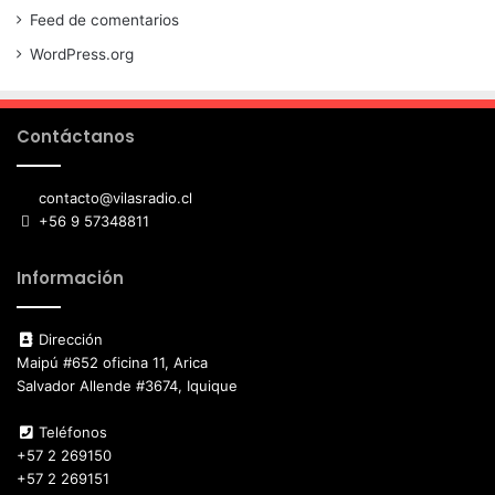
Feed de comentarios
WordPress.org
Contáctanos
contacto@vilasradio.cl
+56 9 57348811
Información
Dirección
Maipú #652 oficina 11, Arica
Salvador Allende #3674, Iquique
Teléfonos
+57 2 269150
+57 2 269151