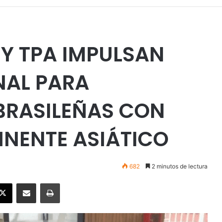
 Y TPA IMPULSAN
NAL PARA
BRASILEÑAS CON
INENTE ASIÁTICO
682
2 minutos de lectura
ebook
X
Enviar vía email
Imprimir