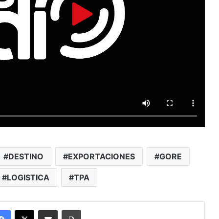
DESTINO
EXPORTACIONES
GORE
LOGISTICA
TPA
Facebook
X
Enviar vía email
Imprimir