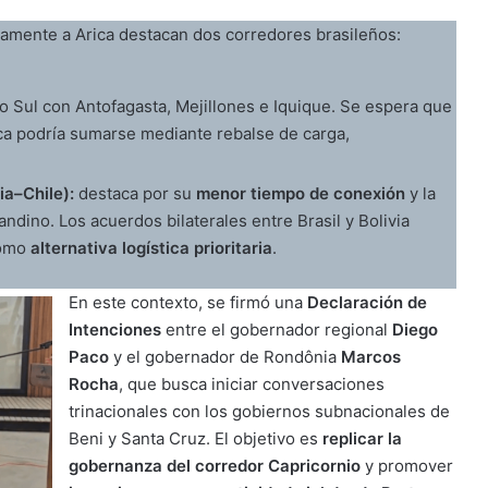
ctamente a Arica destacan dos corredores brasileños:
 Sul con Antofagasta, Mejillones e Iquique. Se espera que
ca podría sumarse mediante rebalse de carga,
ia–Chile):
destaca por su
menor tiempo de conexión
y la
ndino. Los acuerdos bilaterales entre Brasil y Bolivia
como
alternativa logística prioritaria
.
En este contexto, se firmó una
Declaración de
Intenciones
entre el gobernador regional
Diego
Paco
y el gobernador de Rondônia
Marcos
Rocha
, que busca iniciar conversaciones
trinacionales con los gobiernos subnacionales de
Beni y Santa Cruz. El objetivo es
replicar la
gobernanza del corredor Capricornio
y promover