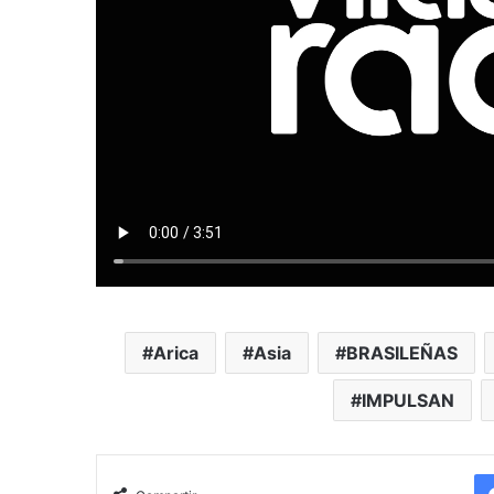
Arica
Asia
BRASILEÑAS
IMPULSAN