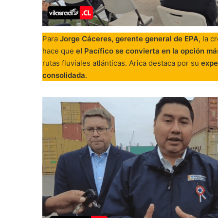
Para
Jorge Cáceres, gerente general de EPA
, la 
hace que
el Pacífico se convierta en la opción má
rutas fluviales atlánticas. Arica destaca por su
expe
consolidada
.