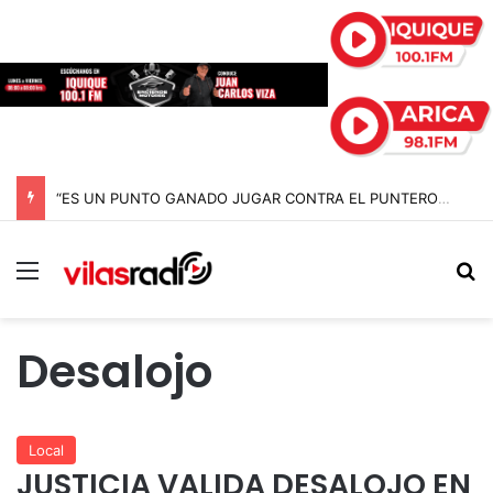
“ES UN PUNTO GANADO JUGAR CONTRA EL PUNTERO” HERNÁN PEÑA TRAS EL EMPATE CON COBRELOA
Menú
B
Desalojo
Local
JUSTICIA VALIDA DESALOJO EN