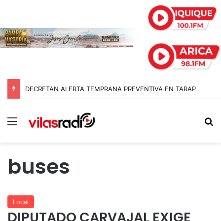
DECRETAN ALERTA TEMPRANA PREVENTIVA EN TARAPACÁ POR NEVADAS, LLUVIAS Y TORMENTAS ELÉCTRICAS
Menú
B
buses
Local
DIPUTADO CARVAJAL EXIGE