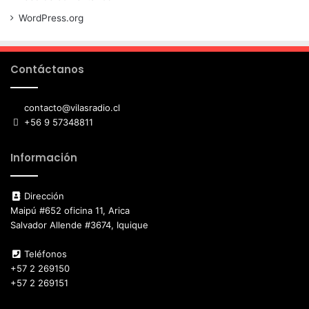
WordPress.org
Contáctanos
contacto@vilasradio.cl
+56 9 57348811
Información
Dirección
Maipú #652 oficina 11, Arica
Salvador Allende #3674, Iquique
Teléfonos
+57 2 269150
+57 2 269151