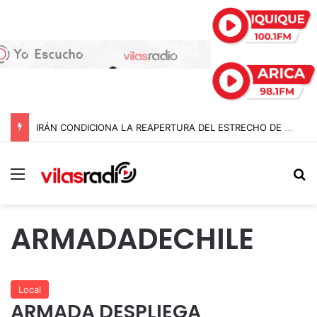
IRÁN CONDICIONA LA REAPERTURA DEL ESTRECHO DE ORMUZ Y EXIGE A ESTADOS UNIDOS EL FIN DEL BLOQUEO Y REPARACIONES DE GUERRA
Menú
B
ARMADADECHILE
Local
ARMADA DESPLIEGA