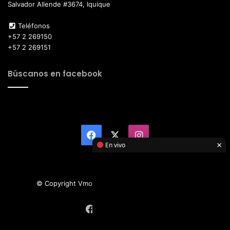
Salvador Allende #3674, Iquique
Teléfonos
+57 2 269150
+57 2 269151
Búscanos en facebook
Facebook
X
Instagram
×
En vivo
© Copyright Vmotor TI 2026, All Rights Reserved
Facebook
X
Instagram