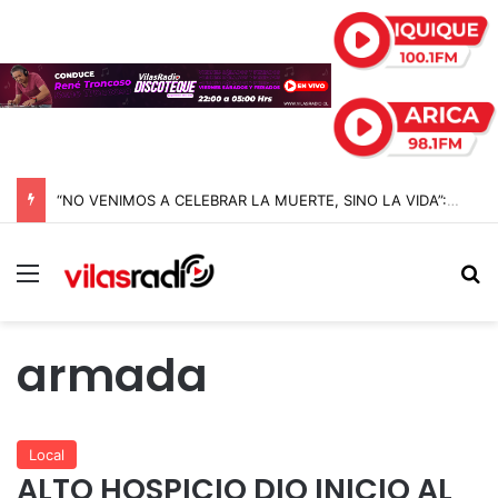
“NO VENIMOS A CELEBRAR LA MUERTE, SINO LA VIDA”: LA EMOTIVA ROMERÍA AL CEMENTERIO QUE MARCA EL CORAZÓN DE LA FIESTA DE SAN LORENZO
Menú
B
armada
Local
ALTO HOSPICIO DIO INICIO AL