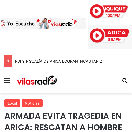
PDI Y FISCALÍA DE ARICA LOGRAN INCAUTAR 28 KILOS DE MARIHUANA OCULTOS EN UN CAMIÓN DE ALTO TONELAJE EN CHUNGARÁ
Menú
B
Local
Noticias
ARMADA EVITA TRAGEDIA EN
ARICA: RESCATAN A HOMBRE