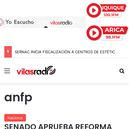
SERNAC INICIA FISCALIZACIÓN A CENTROS DE ESTÉTICA EN EL PAÍS E INTERVIENE EN TARAPACÁ: BUSCAN FRENAR RIESGOS Y PUBLICIDAD ENGAÑOSA
Menú
B
anfp
Nacional
SENADO APRUEBA REFORMA