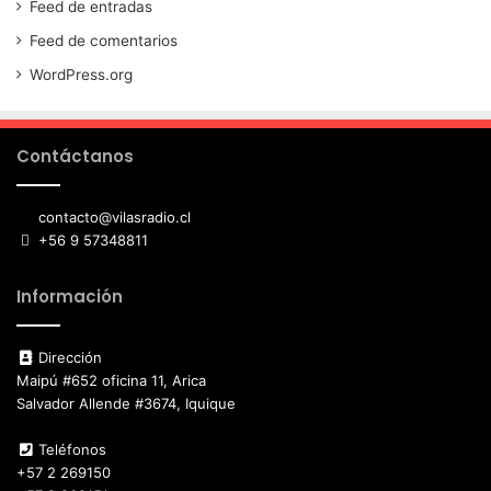
Feed de entradas
Feed de comentarios
WordPress.org
Contáctanos
contacto@vilasradio.cl
+56 9 57348811
Información
Dirección
Maipú #652 oficina 11, Arica
Salvador Allende #3674, Iquique
Teléfonos
+57 2 269150