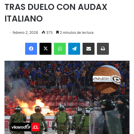
TRAS DUELO CON AUDAX
ITALIANO
febrero 2, 2026
375
2 minutos de lectura
Facebook
X
WhatsApp
Telegram
Enviar vía email
Imprimir