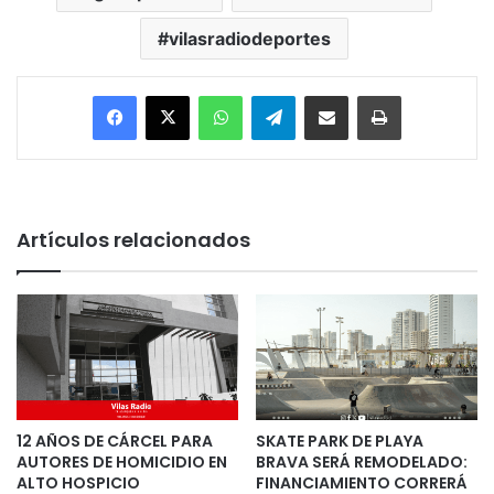
vilasradiodeportes
Facebook
X
WhatsApp
Telegram
Enviar vía email
Imprimir
Artículos relacionados
12 AÑOS DE CÁRCEL PARA
SKATE PARK DE PLAYA
AUTORES DE HOMICIDIO EN
BRAVA SERÁ REMODELADO:
ALTO HOSPICIO
FINANCIAMIENTO CORRERÁ