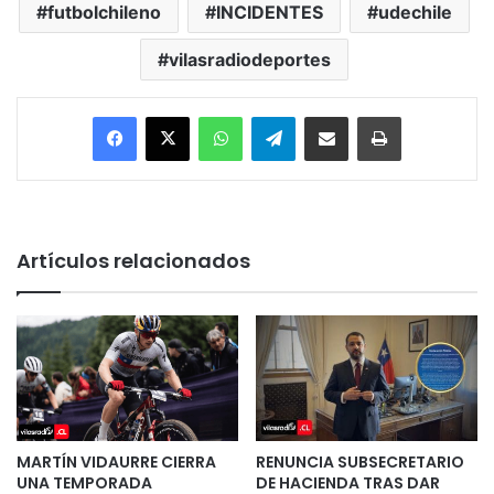
futbolchileno
INCIDENTES
udechile
vilasradiodeportes
Facebook
X
WhatsApp
Telegram
Enviar vía email
Imprimir
Artículos relacionados
MARTÍN VIDAURRE CIERRA
RENUNCIA SUBSECRETARIO
UNA TEMPORADA
DE HACIENDA TRAS DAR