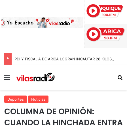
PDI Y FISCALÍA DE ARICA LOGRAN INCAUTAR 28 KILOS DE MARIHUANA OCULTOS EN UN CAMIÓN DE ALTO TONELAJE EN CHUNGARÁ
Menú
B
Deportes
Noticias
COLUMNA DE OPINIÓN:
CUANDO LA HINCHADA ENTRA