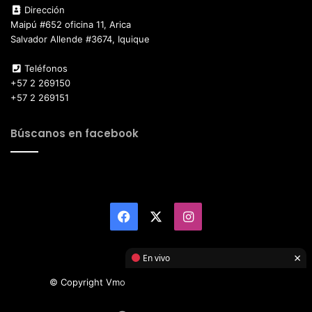
Dirección
Maipú #652 oficina 11, Arica
Salvador Allende #3674, Iquique
Teléfonos
+57 2 269150
+57 2 269151
Búscanos en facebook
Facebook
X
Instagram
×
En vivo
© Copyright Vmotor TI 2026, All Rights Reserved