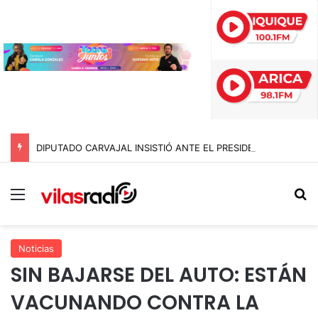
DIPUTADO CARVAJAL INSISTIÓ ANTE EL PRESIDENTE, PERO EL 10 DE AGOSTO NO SERÁ FERIADO ESTE AÑO
Menú
B
Noticias
SIN BAJARSE DEL AUTO: ESTÁN
VACUNANDO CONTRA LA