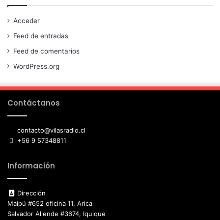
Acceder
Feed de entradas
Feed de comentarios
WordPress.org
Contáctanos
contacto@vilasradio.cl
+56 9 57348811
Información
Dirección
Maipú #652 oficina 11, Arica
Salvador Allende #3674, Iquique