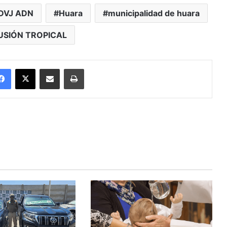
DVJ ADN
Huara
municipalidad de huara
USIÓN TROPICAL
Facebook
X
Enviar vía email
Imprimir