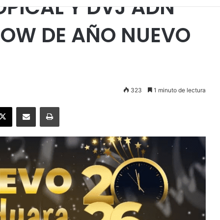
OPICAL Y DVJ ADN
HOW DE AÑO NUEVO
323
1 minuto de lectura
ebook
X
Enviar vía email
Imprimir