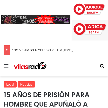
“NO VENIMOS A CELEBRAR LA MUERTE, SINO LA VIDA”: LA EMOTIVA ROMERÍA AL CEMENTERIO QUE MARCA EL CORAZÓN DE LA FIESTA DE SAN LORENZO
Menú
B
Local
Noticias
15 AÑOS DE PRISIÓN PARA
HOMBRE QUE APUÑALÓ A