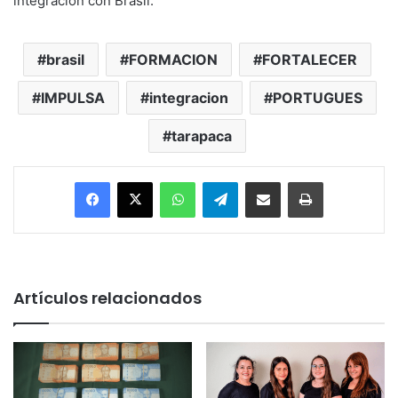
integración con Brasil.
brasil
FORMACION
FORTALECER
IMPULSA
integracion
PORTUGUES
tarapaca
Facebook
X
WhatsApp
Telegram
Enviar vía email
Imprimir
Artículos relacionados