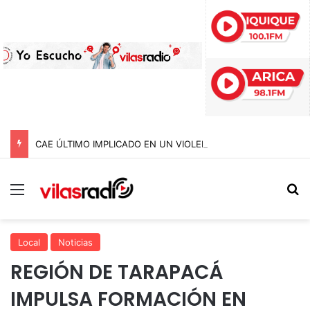
CAE ÚLTIMO IMPLICADO EN UN VIOLENTO ASALTO A COMERCIANTE DEL AGRO EN IQUIQUE: ESTUVO MÁS DE DOS AÑOS PRÓFUGO
Menú
B
Local
Noticias
REGIÓN DE TARAPACÁ
IMPULSA FORMACIÓN EN