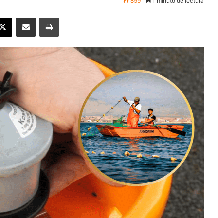
859
1 minuto de lectura
ebook
X
Enviar vía email
Imprimir