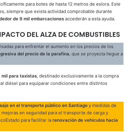
ecíficamente para botes de hasta 12 metros de eslora. Este
es, siempre que exista actividad comprobable durante
ededor de 9 mil embarcaciones
accederán a esta ayuda.
MPACTO DEL ALZA DE COMBUSTIBLES
ulsadas para enfrentar el aumento en los precios de los
gresiva del precio de la parafina
, que se proyecta llegue a
mil para taxistas
, destinado exclusivamente a la compra
l diésel para equiparar condiciones entre distintos
aje en el transporte público en Santiago
y medidas de
n mejoras en seguridad para el transporte de carga y
oEstado para facilitar la
renovación de vehículos hacia