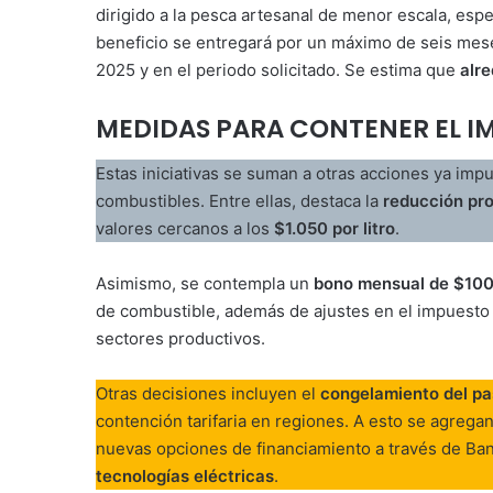
dirigido a la pesca artesanal de menor escala, esp
beneficio se entregará por un máximo de seis mes
2025 y en el periodo solicitado. Se estima que
alr
MEDIDAS PARA CONTENER EL I
Estas iniciativas se suman a otras acciones ya imp
combustibles. Entre ellas, destaca la
reducción pro
valores cercanos a los
$1.050 por litro
.
Asimismo, se contempla un
bono mensual de $100 
de combustible, además de ajustes en el impuesto a
sectores productivos.
Otras decisiones incluyen el
congelamiento del pas
contención tarifaria en regiones. A esto se agrega
nuevas opciones de financiamiento a través de Banc
tecnologías eléctricas
.