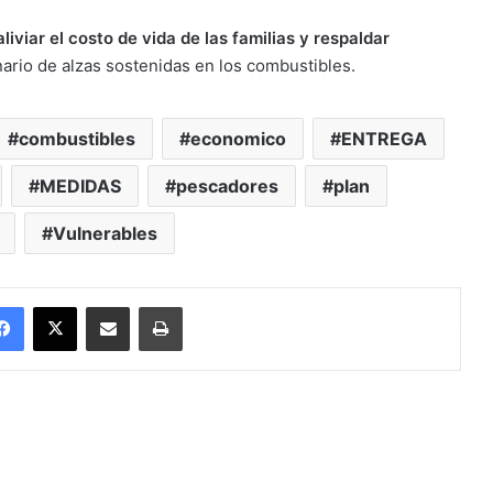
aliviar el costo de vida de las familias y respaldar
ario de alzas sostenidas en los combustibles.
combustibles
economico
ENTREGA
MEDIDAS
pescadores
plan
Vulnerables
Facebook
X
Enviar vía email
Imprimir