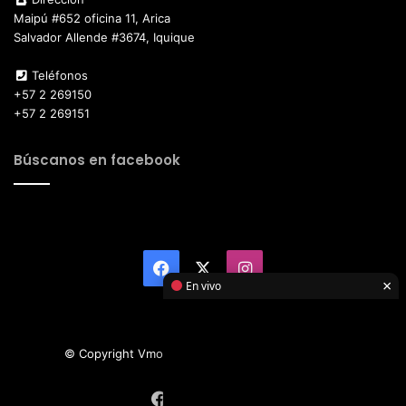
Maipú #652 oficina 11, Arica
Salvador Allende #3674, Iquique
Teléfonos
+57 2 269150
+57 2 269151
Búscanos en facebook
Facebook
X
Instagram
×
En vivo
© Copyright Vmotor TI 2026, All Rights Reserved
Facebook
X
Instagram