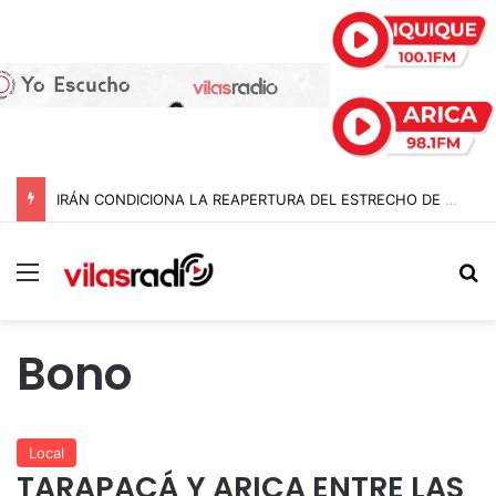
IRÁN CONDICIONA LA REAPERTURA DEL ESTRECHO DE ORMUZ Y EXIGE A ESTADOS UNIDOS EL FIN DEL BLOQUEO Y REPARACIONES DE GUERRA
Menú
B
Bono
Local
TARAPACÁ Y ARICA ENTRE LAS