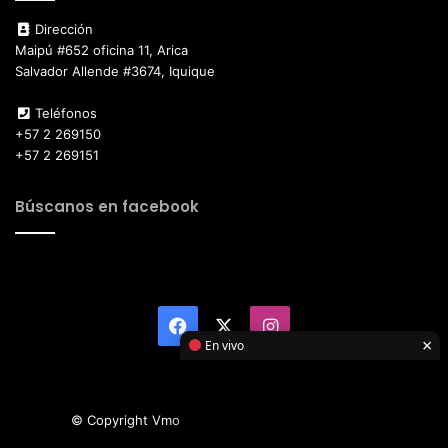
Dirección
Maipú #652 oficina 11, Arica
Salvador Allende #3674, Iquique
Teléfonos
+57 2 269150
+57 2 269151
Búscanos en facebook
Facebook
X
Instagram
×
En vivo
© Copyright Vmotor TI 2026, All Rights Reserved