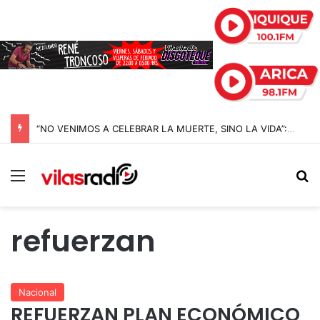
“NO VENIMOS A CELEBRAR LA MUERTE, SINO LA VIDA”: LA EMOTIVA ROMERÍA AL CEMENTERIO QUE MARCA EL CORAZÓN DE LA FIESTA DE SAN LORENZO
Menú
B
refuerzan
Nacional
REFUERZAN PLAN ECONÓMICO