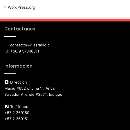
WordPress.org
Contáctanos
contacto@vilasradio.cl
+56 9 57348811
Información
Dirección
Maipú #652 oficina 11, Arica
Salvador Allende #3674, Iquique
Teléfonos
+57 2 269150
+57 2 269151