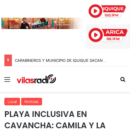
CARABINEROS Y MUNICIPIO DE IQUIQUE SACAN DE CIRCULACIÓN 10 MOTOCICLETAS Y DETIENEN A SEIS SUJETOS EN FISCALIZACIÓN NOCTURNA
Menú
B
Local
Noticias
PLAYA INCLUSIVA EN
CAVANCHA: CAMILA Y LA