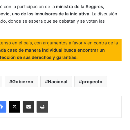
 con la participación de la
ministra de la Segpres,
vic, uno de los impulsores de la iniciativa.
La discusión
ado, donde se espera que se debatan y se voten las
enso en el país, con argumentos a favor y en contra de la
ada caso de manera individual busca encontrar un
otección de sus derechos y garantías.
Gobierno
Nacional
proyecto
Facebook
X
Enviar vía email
Imprimir