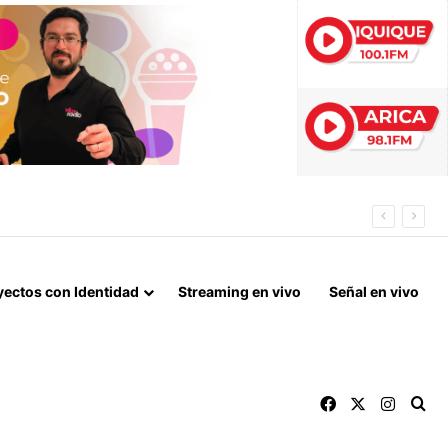
yectos con Identidad
Streaming en vivo
Señal en vivo
Facebook
X
Instag
Bu