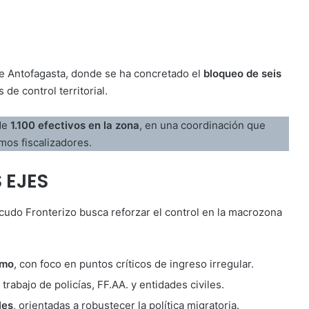
 de Antofagasta, donde se ha concretado el
bloqueo de seis
 de control territorial.
 de
1.100 efectivos en la zona
, en una coordinación que
mos fiscalizadores.
 EJES
cudo Fronterizo busca reforzar el control en la macrozona
imo
, con foco en puntos críticos de ingreso irregular.
 trabajo de policías, FF.AA. y entidades civiles.
les
, orientadas a robustecer la política migratoria.