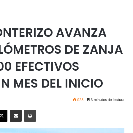
ONTERIZO AVANZA
KILÓMETROS DE ZANJA
00 EFECTIVOS
N MES DEL INICIO
928
3 minutos de lectura
ebook
X
Enviar vía email
Imprimir