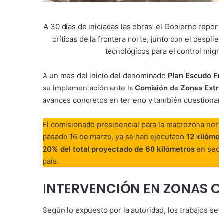
A 30 días de iniciadas las obras, el Gobierno rep
críticas de la frontera norte, junto con el despl
tecnológicos para el control mig
A un mes del inicio del denominado
Plan Escudo F
su implementación ante la
Comisión de Zonas Ext
avances concretos en terreno y también cuestiona
El comisionado presidencial para la macrozona nor
pasado 16 de marzo, ya se han ejecutado
12 kilóm
20% del total proyectado de 60 kilómetros
en sect
país.
INTERVENCIÓN EN ZONAS C
Según lo expuesto por la autoridad, los trabajos 