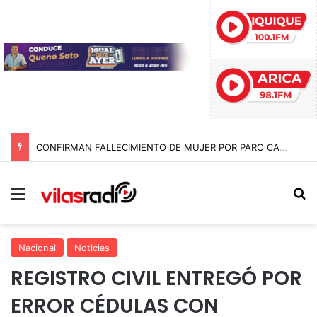
CONFIRMAN FALLECIMIENTO DE MUJER POR PARO CARDIORRESPIRATORIO EN CAMPING CALA CALA EN EL PUEBLO DE TARAPACÁ
Menú
B
Nacional
Noticias
REGISTRO CIVIL ENTREGÓ POR
ERROR CÉDULAS CON