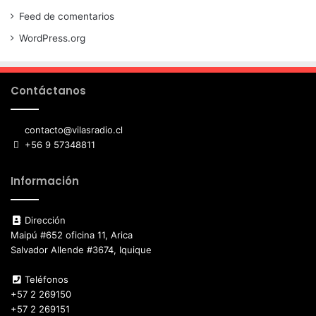
Feed de comentarios
WordPress.org
Contáctanos
contacto@vilasradio.cl
+56 9 57348811
Información
Dirección
Maipú #652 oficina 11, Arica
Salvador Allende #3674, Iquique
Teléfonos
+57 2 269150
+57 2 269151