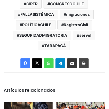
CIPER
CONGRESOCHILE
FALLASISTÉMICA
migraciones
POLÍTICACHILE
RegistroCivil
SEGURIDADMIGRATORIA
servel
TARAPACÁ
Facebook
X
WhatsApp
Telegram
Enviar vía email
Imprimir
Artículos relacionados